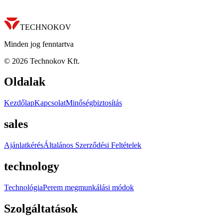
TECHNOKOV
Minden jog fenntartva
©
2026
Technokov Kft.
Oldalak
Kezdőlap
Kapcsolat
Minőségbiztosítás
sales
Ajánlatkérés
Általános Szerződési Feltételek
technology
Technológia
Perem megmunkálási módok
Szolgáltatások